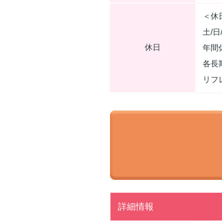
＜休
土/日
休日
年間
各長
リフ
詳細情報