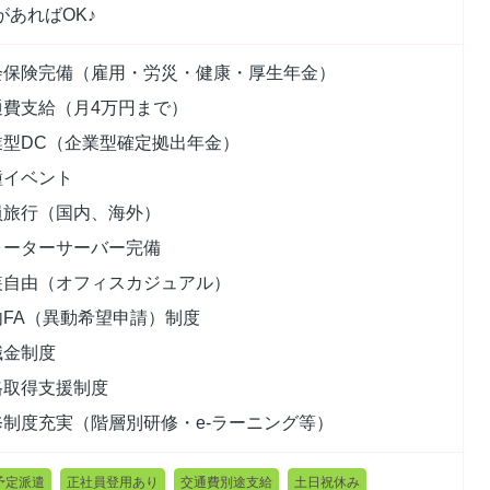
があればOK♪
会保険完備（雇用・労災・健康・厚生年金）
通費支給（月4万円まで）
業型DC（企業型確定拠出年金）
種イベント
員旅行（国内、海外）
ォーターサーバー完備
装自由（オフィスカジュアル）
内FA（異動希望申請）制度
職金制度
格取得支援制度
修制度充実（階層別研修・e-ラーニング等）
予定派遣
正社員登用あり
交通費別途支給
土日祝休み