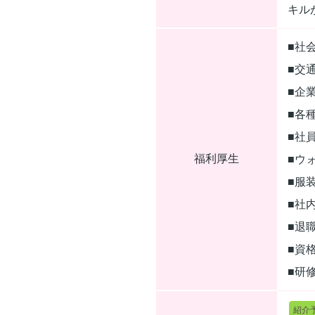
キル
■社
■交
■企
■各
■社
福利厚生
■ウ
■服
■社
■退
■資
■研
紹介