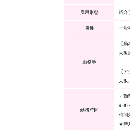
雇用形態
紹介
職種
一般
【勤
大阪
勤務地
【ア
大阪
＜勤
9:0
勤務時間
時間
★時