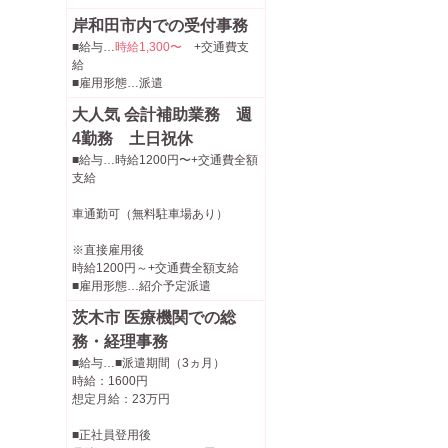
岸和田市内での受付事務
■給与…
時給1,300〜
+交通費支
給
■雇用形態…派遣
大人気 会計補助業務 週
4勤務 土日祝休
■給与…時給1200円〜+交通費全額
支給
車通勤可（無料駐車場あり）
※直接雇用後
時給1200円～+交通費全額支給
■雇用形態…紹介予定派遣
茨木市 医療機関での総
務・経理事務
■給与…■派遣期間（3ヵ月）
時給：1600円
想定月給：23万円
■正社員登用後