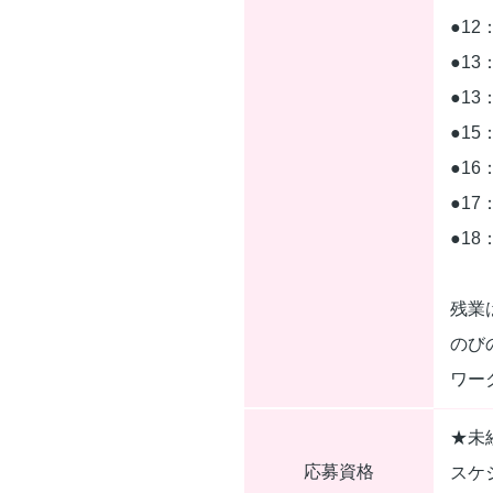
●12
●1
●1
●15
●1
●1
●18
残業
のび
ワー
★未
応募資格
スケ