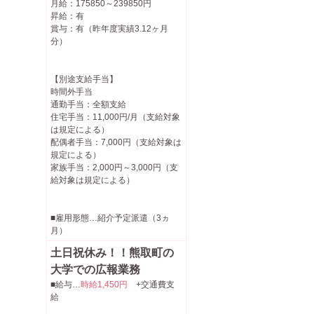
月給：175850～239850円
昇給：有
賞与：有（昨年度実績3.12ヶ月
分）
【別途支給手当】
時間外手当
通勤手当：全額支給
住宅手当：11,000円/月（支給対象
は規定による）
配偶者手当：7,000円（支給対象は
規定による）
家族手当：2,000円～3,000円（支
給対象は規定による）
■雇用形態…紹介予定派遣（3ヵ
月）
土日祝休み！！熊取町の
大学での広報業務
■給与…
時給1,450円
+交通費支
給