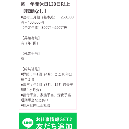
躍 年間休日130日以上
【転勤なし】
■給与…月額（基本給）：250,000
円～400,000円
〈予定年収）350万～550万円
【昇給有無】
有（年1回）
【残業手当】
有
【給与補足】
■昇給：年1回（4月）ここ10年は
毎年２％
■賞与：年2回（7月、12月 過去実
績5.1ヶ月分）
■役付手当、家族手当、深夜手当、
通勤手当などあり
■雇用形態…正社員