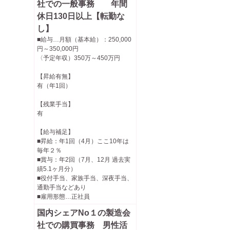
社での一般事務 年間
休日130日以上【転勤な
し】
■給与…月額（基本給）：250,000
円～350,000円
〈予定年収）350万～450万円
【昇給有無】
有（年1回）
【残業手当】
有
【給与補足】
■昇給：年1回（4月）ここ10年は
毎年２％
■賞与：年2回（7月、12月 過去実
績5.1ヶ月分）
■役付手当、家族手当、深夜手当、
通勤手当などあり
■雇用形態…正社員
国内シェアNo１の製造会
社での購買事務 男性活