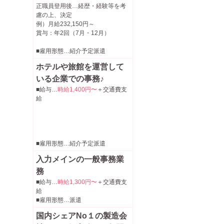
正職員登用後…経歴・経験等を考
慮の上、決定
例）月給232,150円～
賞与：年2回（7月・12月）
■雇用形態…紹介予定派遣
ホテルや旅館を運営して
いる企業での事務♪
■給与…
時給1,400円〜
＋交通費支
給
■雇用形態…紹介予定派遣
入力メインの一般事務業
務
■給与…
時給1,300円〜
＋交通費支
給
■雇用形態…派遣
国内シェアNo１の製造会