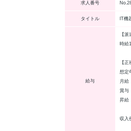
求人番号
No.2
タイトル
IT
【派
時給
【正
想定
給与
月給：
賞与
昇給
収入
年収