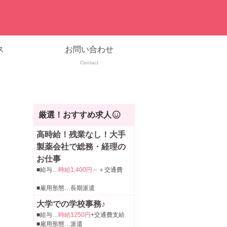
ス
お問い合わせ
Contact
厳選！おすすめ求人
高時給！残業なし！大手
製薬会社で総務・経理の
お仕事
■給与…
時給1,400円～
＋交通費
■雇用形態…長期派遣
大学での学校事務♪
■給与…
時給1250円
+交通費支給
■雇用形態…派遣