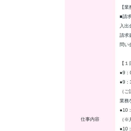
【業
■請
入出
請求
問い
【１
●9
●9
（ご
業務
●10
仕事内容
（※
●1