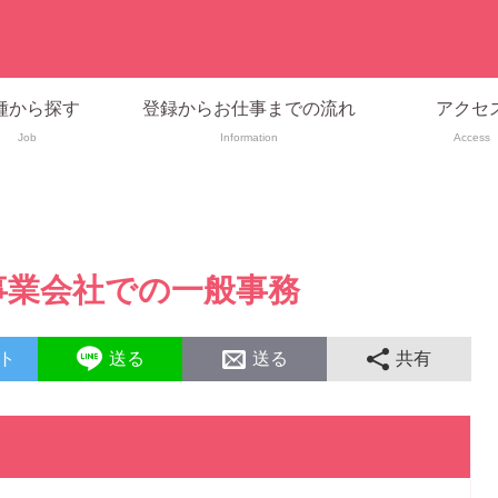
種から探す
登録からお仕事までの流れ
アクセ
Job
Information
Access
事業会社での一般事務
ト
送る
送る
共有