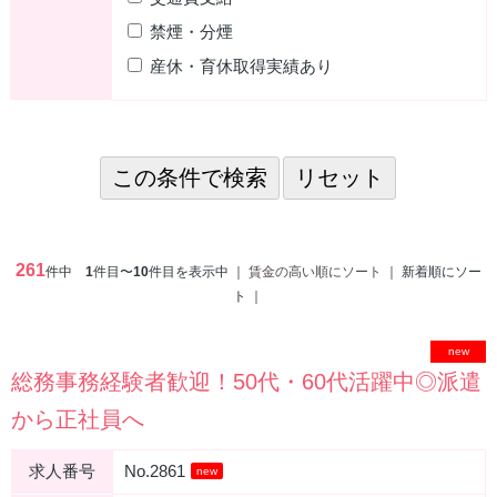
禁煙・分煙
産休・育休取得実績あり
261
件中
1
件目〜
10
件目を表示中 ｜
賃金の高い順にソート
｜ 新着順にソー
ト ｜
new
総務事務経験者歓迎！50代・60代活躍中◎派遣
から正社員へ
求人番号
No.2861
new