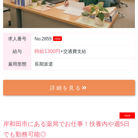
求人番号
No.2859
new
時給1300円
給与
+交通費支給
雇用形態
長期派遣
詳細を見る
new
岸和田市にある薬局でお仕事！扶養内や週5日
でも勤務可能◎