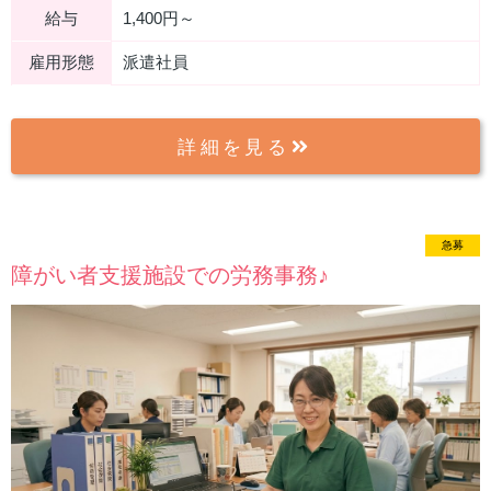
給与
1,400円～
雇用形態
派遣社員
詳細を見る
急募
new
障がい者支援施設での労務事務♪