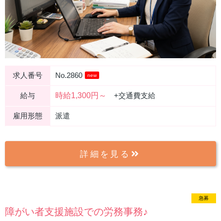
求人番号
No.2860
new
時給1,300円～
給与
+交通費支給
雇用形態
派遣
詳細を見る
急募
new
障がい者支援施設での労務事務♪