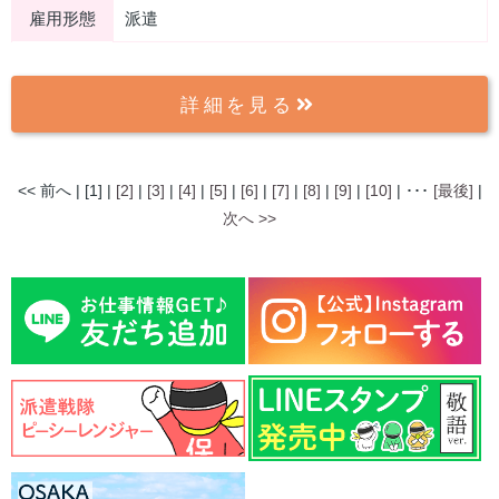
雇用形態
派遣
詳細を見る
<< 前へ | [1] |
[2]
|
[3]
|
[4]
|
[5]
|
[6]
|
[7]
|
[8]
|
[9]
|
[10]
| ･･･
[最後]
|
次へ >>