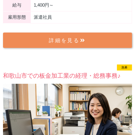
給与
1,400円～
雇用形態
派遣社員
詳細を見る
急募
new
和歌山市での板金加工業の経理・総務事務♪