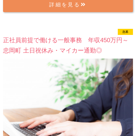
詳細を見る
急募
new
正社員前提で働ける一般事務 年収450万円～
忠岡町 土日祝休み・マイカー通勤◎