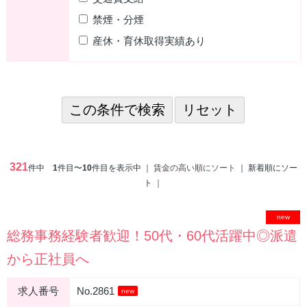
禁煙・分煙
産休・育休取得実績あり
321
件中
1
件目〜
10
件目を表示中 ｜
賃金の高い順にソート
｜ 新着順にソー
ト ｜
new
総務事務経験者歓迎！50代・60代活躍中◎派遣
から正社員へ
求人番号
No.2861
new