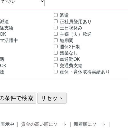
派遣
定派遣
正社員登用あり
途支給
土日祝休み
OK
主婦（夫）歓迎
マ活躍中
短期間
可
週休2日制
残業なし
優遇
車通勤OK
OK
交通費支給
分煙
産休・育休取得実績あり
表示中 ｜
賃金の高い順にソート
｜ 新着順にソート ｜