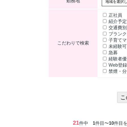
勤務地
正社員
紹介予
交通費別
ブランク
子育てマ
こだわりで検索
未経験
急募
経験者
Web登録
禁煙・
21
件中
1
件目〜
10
件目を