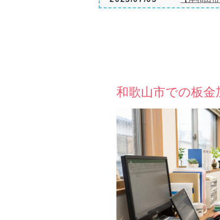
2023/07/04
【泉佐野市
2023/04/26
【神⼾市】
2023/04/20
5月3日（
2023/04/12
【和泉市】
2023/04/05
【泉佐野市
和歌山市での板金