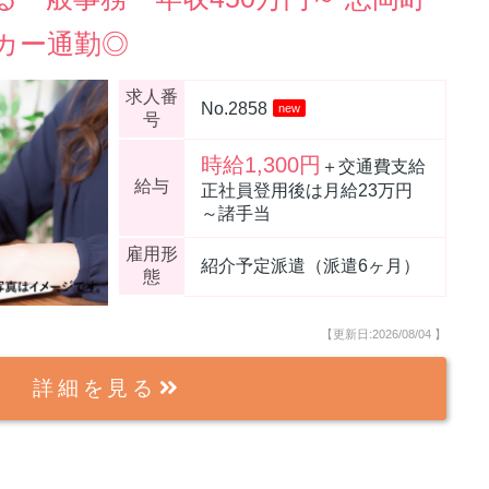
カー通勤◎
求人番
No.2858
new
号
時給1,300円
＋交通費支給
給与
正社員登用後は月給23万円
～諸手当
雇用形
紹介予定派遣（派遣6ヶ月）
態
【更新日:2026/08/04
】
詳細を見る