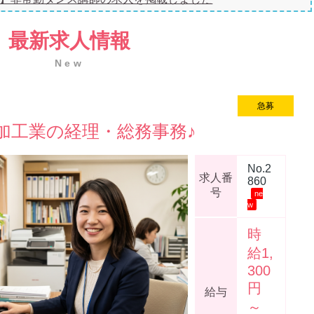
】医薬品製造の求人を掲載しました
最新求人情報
受付事務の求人を掲載しました
New
水）～5月7日（日）までGW休業とさせて頂きます。
一般事務の求人を掲載しました
急募
new
】調理補助の求人を掲載しました
加工業の経理・総務事務♪
No.2
求人番
860
号
ne
w
時
給1,
300
円
給与
～