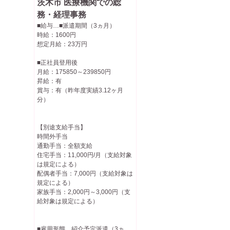
茨木市 医療機関での総
務・経理事務
■給与…■派遣期間（3ヵ月）
時給：1600円
想定月給：23万円
■正社員登用後
月給：175850～239850円
昇給：有
賞与：有（昨年度実績3.12ヶ月
分）
【別途支給手当】
時間外手当
通勤手当：全額支給
住宅手当：11,000円/月（支給対象
は規定による）
配偶者手当：7,000円（支給対象は
規定による）
家族手当：2,000円～3,000円（支
給対象は規定による）
■雇用形態…紹介予定派遣（3ヵ