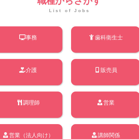
職種からさがす
List of Jobs
事務
歯科衛生士
介護
販売員
調理師
営業
営業（法人向け）
講師関係