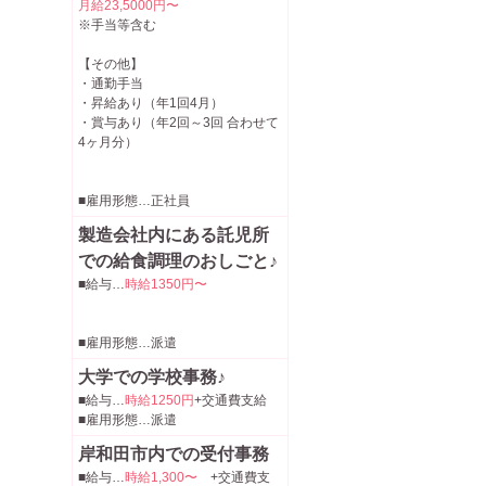
月給23,5000円〜
※手当等含む
【その他】
・通勤手当
・昇給あり（年1回4月）
・賞与あり（年2回～3回 合わせて
4ヶ月分）
■雇用形態…正社員
製造会社内にある託児所
での給食調理のおしごと♪
■給与…
時給1350円〜
■雇用形態…派遣
大学での学校事務♪
■給与…
時給1250円
+交通費支給
■雇用形態…派遣
岸和田市内での受付事務
■給与…
時給1,300〜
+交通費支