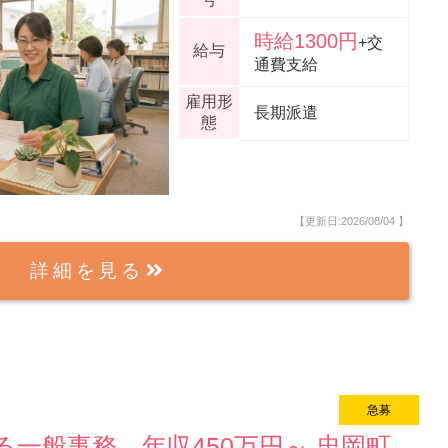
時給1300円
+交
給与
通費支給
雇用形
長期派遣
態
【更新日:2026/08/04
】
詳細を見る
急募
new
一般事務 年収450万円～ 忠岡町