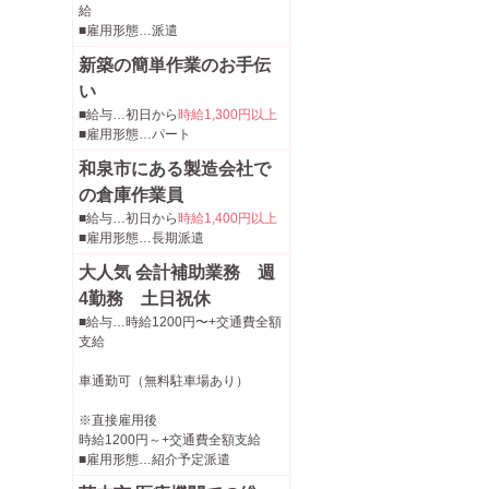
給
■雇用形態…派遣
新築の簡単作業のお手伝
い
■給与…初日から
時給1,300円以上
■雇用形態…パート
和泉市にある製造会社で
の倉庫作業員
■給与…初日から
時給1,400円以上
■雇用形態…長期派遣
大人気 会計補助業務 週
4勤務 土日祝休
■給与…時給1200円〜+交通費全額
支給
車通勤可（無料駐車場あり）
※直接雇用後
時給1200円～+交通費全額支給
■雇用形態…紹介予定派遣