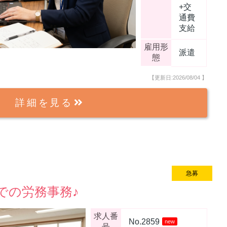
+交
通費
支給
雇用形
派遣
態
【更新日:2026/08/04
】
詳細を見る
急募
new
での労務事務♪
求人番
No.2859
new
号