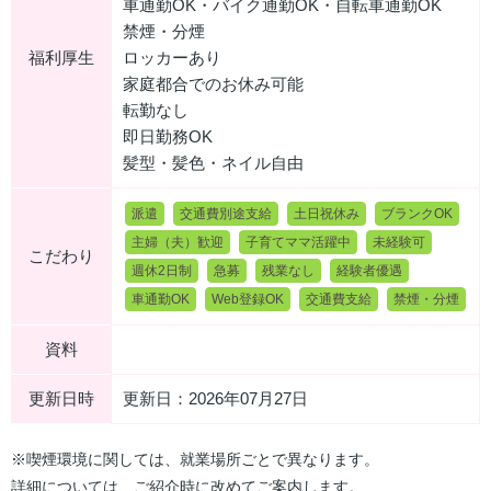
車通勤OK・バイク通勤OK・自転車通勤OK
禁煙・分煙
福利厚生
ロッカーあり
家庭都合でのお休み可能
転勤なし
即日勤務OK
髪型・髪色・ネイル自由
派遣
交通費別途支給
土日祝休み
ブランクOK
主婦（夫）歓迎
子育てママ活躍中
未経験可
こだわり
週休2日制
急募
残業なし
経験者優遇
車通勤OK
Web登録OK
交通費支給
禁煙・分煙
資料
更新日時
更新日：2026年07月27日
※喫煙環境に関しては、就業場所ごとで異なります。
詳細については、ご紹介時に改めてご案内します。