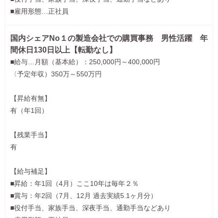
■雇用形態…正社員
国内シェアNo１の製造会社での購買事務 男性活躍 年
間休日130日以上【転勤なし】
■給与…月額（基本給）：250,000円～400,000円
〈予定年収）350万～550万円
【昇給有無】
有（年1回）
【残業手当】
有
【給与補足】
■昇給：年1回（4月）ここ10年は毎年２％
■賞与：年2回（7月、12月 過去実績5.1ヶ月分）
■役付手当、家族手当、深夜手当、通勤手当などあり