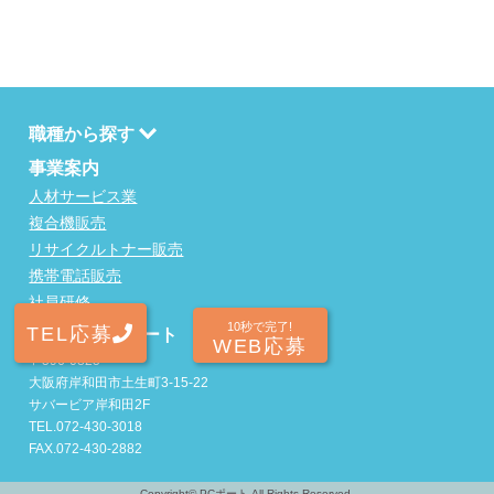
職種から探す
事業案内
人材サービス業
複合機販売
リサイクルトナー販売
携帯電話販売
社員研修
10秒で完了!
TEL応募
株式会社PCポート
WEB応募
〒596-0825
大阪府岸和田市土生町3-15-22
サバービア岸和田2F
TEL.072-430-3018
FAX.072-430-2882
Copyright©
PCポート
All Rights Reserved.