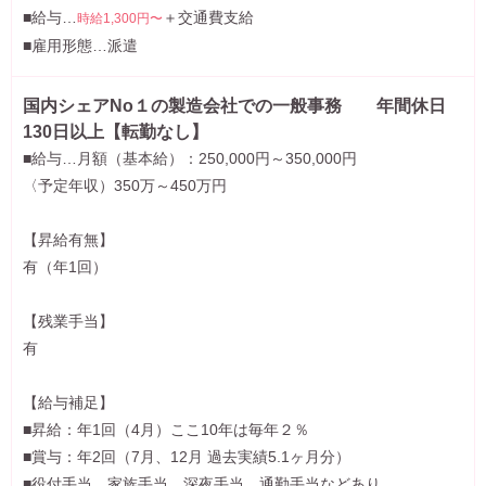
■給与…
＋交通費支給
時給1,300円〜
■雇用形態…派遣
国内シェアNo１の製造会社での一般事務 年間休日
130日以上【転勤なし】
■給与…月額（基本給）：250,000円～350,000円
〈予定年収）350万～450万円
【昇給有無】
有（年1回）
【残業手当】
有
【給与補足】
■昇給：年1回（4月）ここ10年は毎年２％
■賞与：年2回（7月、12月 過去実績5.1ヶ月分）
■役付手当、家族手当、深夜手当、通勤手当などあり