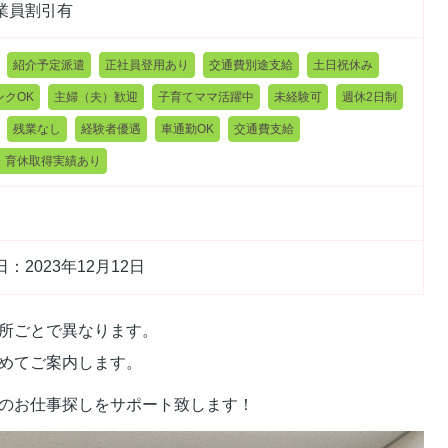
業員割引有
紹介予定派遣
正社員登用あり
交通費別途支給
土日祝休み
ンクOK
主婦（夫）歓迎
子育てママ活躍中
未経験可
週休2日制
残業なし
経験者優遇
車通勤OK
交通費支給
・育休取得実績あり
：2023年12月12日
所ごとで異なります。
めてご案内します。
のお仕事探しをサポート致します！