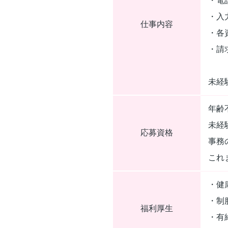
・電
・入
仕事内容
・各
・請
未経
年齢
未経
応募資格
事務
これ
・健
・制
福利厚生
・有