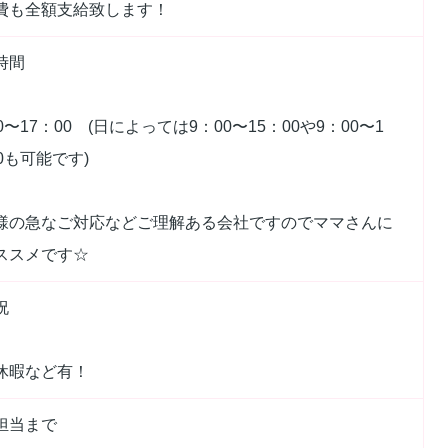
費も全額支給致します！
時間
0〜17：00 (日によっては9：00〜15：00や9：00〜1
0も可能です)
様の急なご対応などご理解ある会社ですのでママさんに
ススメです☆
祝
休暇など有！
担当まで