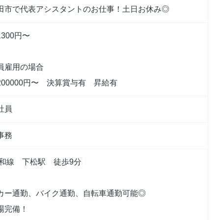
田市で代表アシスタントのお仕事！土日お休み◎
300円〜
員雇用の場合
200000円〜 決算賞与有 昇給有
社員
事務
阪和線 下松駅 徒歩9分
カー通勤、バイク通勤、自転車通勤可能◎
場完備！