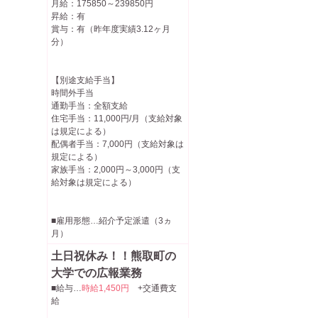
月給：175850～239850円
昇給：有
賞与：有（昨年度実績3.12ヶ月
分）
【別途支給手当】
時間外手当
通勤手当：全額支給
住宅手当：11,000円/月（支給対象
は規定による）
配偶者手当：7,000円（支給対象は
規定による）
家族手当：2,000円～3,000円（支
給対象は規定による）
■雇用形態…紹介予定派遣（3ヵ
月）
土日祝休み！！熊取町の
大学での広報業務
■給与…
時給1,450円
+交通費支
給