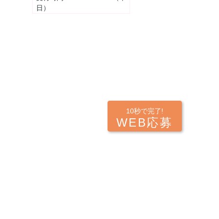
日）
10秒で完了!
WEB応募