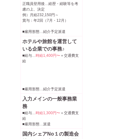
正職員登用後…経歴・経験等を考
慮の上、決定
例）月給232,150円～
賞与：年2回（7月・12月）
■雇用形態…紹介予定派遣
ホテルや旅館を運営して
いる企業での事務♪
■給与…
時給1,400円〜
＋交通費支
給
■雇用形態…紹介予定派遣
入力メインの一般事務業
務
■給与…
時給1,300円〜
＋交通費支
給
■雇用形態…派遣
国内シェアNo１の製造会