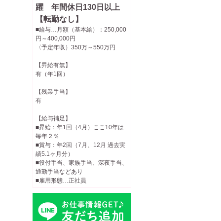
躍 年間休日130日以上
【転勤なし】
■給与…月額（基本給）：250,000
円～400,000円
〈予定年収）350万～550万円
【昇給有無】
有（年1回）
【残業手当】
有
【給与補足】
■昇給：年1回（4月）ここ10年は
毎年２％
■賞与：年2回（7月、12月 過去実
績5.1ヶ月分）
■役付手当、家族手当、深夜手当、
通勤手当などあり
■雇用形態…正社員