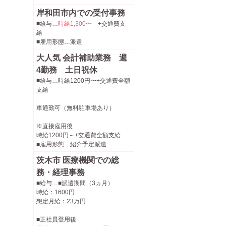
岸和田市内での受付事務
■給与…
時給1,300〜
+交通費支
給
■雇用形態…派遣
大人気 会計補助業務 週
4勤務 土日祝休
■給与…時給1200円〜+交通費全額
支給
車通勤可（無料駐車場あり）
※直接雇用後
時給1200円～+交通費全額支給
■雇用形態…紹介予定派遣
茨木市 医療機関での総
務・経理事務
■給与…■派遣期間（3ヵ月）
時給：1600円
想定月給：23万円
■正社員登用後