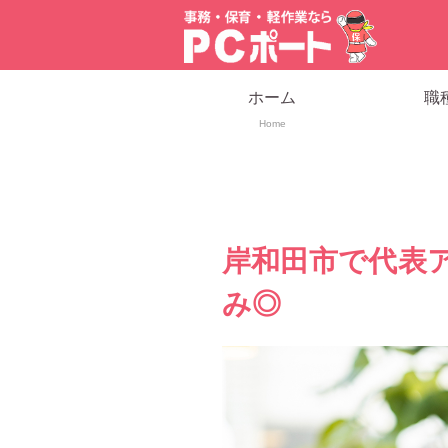
ホーム
職
Home
岸和田市で代表
み◎