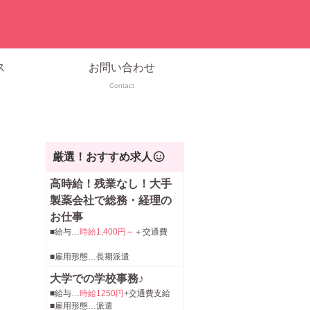
ス
お問い合わせ
Contact
厳選！おすすめ求人
高時給！残業なし！大手
製薬会社で総務・経理の
お仕事
■給与…
時給1,400円～
＋交通費
■雇用形態…長期派遣
大学での学校事務♪
■給与…
時給1250円
+交通費支給
■雇用形態…派遣