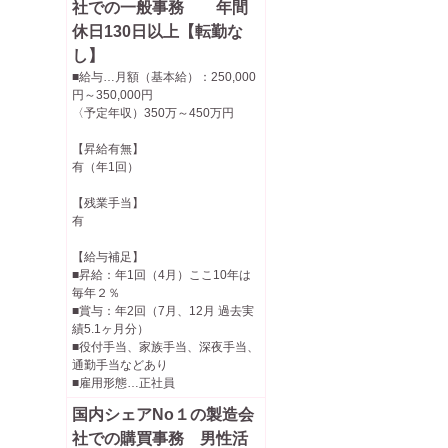
社での一般事務 年間
休日130日以上【転勤な
し】
■給与…月額（基本給）：250,000
円～350,000円
〈予定年収）350万～450万円
【昇給有無】
有（年1回）
【残業手当】
有
【給与補足】
■昇給：年1回（4月）ここ10年は
毎年２％
■賞与：年2回（7月、12月 過去実
績5.1ヶ月分）
■役付手当、家族手当、深夜手当、
通勤手当などあり
■雇用形態…正社員
国内シェアNo１の製造会
社での購買事務 男性活