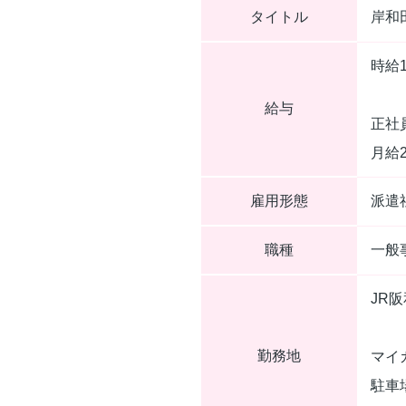
タイトル
岸和
時給1
給与
正社
月給
雇用形態
派遣
職種
一般
JR
勤務地
マイ
駐車