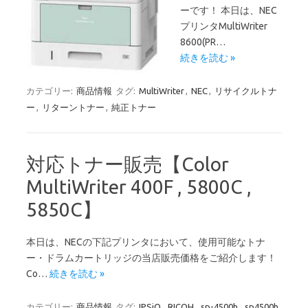
ーです！ 本日は、NEC
プリンタMultiWriter
8600(PR…
続きを読む »
カテゴリー:
商品情報
タグ:
MultiWriter
,
NEC
,
リサイクルトナ
ー
,
リターントナー
,
純正トナー
対応トナー販売【Color
MultiWriter 400F , 5800C ,
5850C】
本日は、NECの下記プリンタにおいて、使用可能なトナ
ー・ドラムカートリッジの当店販売価格をご紹介します！
Co…
続きを読む »
カテゴリー:
商品情報
タグ:
IPSiO
,
RICOH
,
sp-4500h
,
sp4500h
,