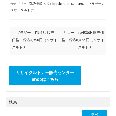
カテゴリー:
商品情報
タグ:
brother
,
tn-62j
,
tn62j
,
ブラザー
,
リサイクルトナー
投稿ナビゲーション
←
ブラザー TN-62J 販売
リコー sp4500H 販売価
価格：税込4,950円（リサイ
格：税込6,072 円（リサイ
クルトナー）
クルトナー）
→
リサイクルトナー販売センター
shopはこちら
検索
検索: