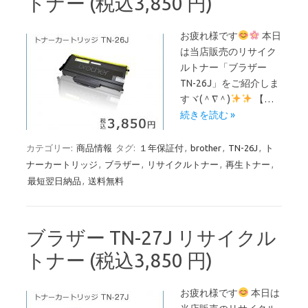
トナー (税込3,850 円)
お疲れ様です
本日
は当店販売のリサイク
ルトナー「ブラザー
TN-26J」をご紹介しま
すヾ(＾∇＾)
【…
続きを読む »
カテゴリー:
商品情報
タグ:
１年保証付
,
brother
,
TN-26J
,
ト
ナーカートリッジ
,
ブラザー
,
リサイクルトナー
,
再生トナー
,
最短翌日納品
,
送料無料
ブラザー TN-27J リサイクル
トナー (税込3,850 円)
お疲れ様です
本日は