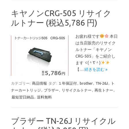
キヤノンCRG-505 リサイク
ルトナー (税込5,786 円)
お疲れ様です
本日
は当店販売のリサイク
ルトナー「キヤノン
CRG-505」をご紹介し
ますヾ(＾∇＾)
【…
続きを読む »
カテゴリー:
商品情報
タグ:
１年保証付
,
brother
,
TN-26J
,
ト
ナーカートリッジ
,
ブラザー
,
リサイクルトナー
,
再生トナー
,
最短翌日納品
,
送料無料
ブラザー TN-26J リサイクル