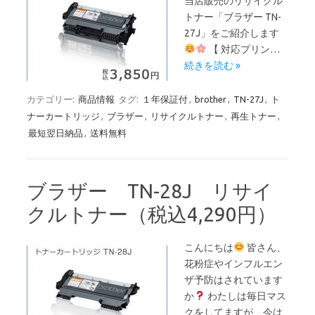
当店販売のリサイクル
トナー「ブラザー TN-
27J」をご紹介します
【 対応プリン…
続きを読む »
カテゴリー:
商品情報
タグ:
１年保証付
,
brother
,
TN-27J
,
ト
ナーカートリッジ
,
ブラザー
,
リサイクルトナー
,
再生トナー
,
最短翌日納品
,
送料無料
ブラザー TN-28J リサイ
クルトナー（税込4,290円）
こんにちは
皆さん、
花粉症やインフルエン
ザ予防はされています
か
わたしは毎日マス
クをしてますが、今は