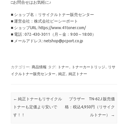
□お問合せはお気軽に♪
■ ショップ名：リサイクルトナー販売センター
■ 運営会社：株式会社ピーシーポート
■ ショップURL: https://www.41toner.com/
■ 電話 : 072-430-3011（月～金：9:00～18:00）
■ メールアドレス: netshop@pcport.co.jp
カテゴリー:
商品情報
タグ:
トナー
,
トナーカートリッジ
,
リサ
イクルトナー販売センター
,
純正
,
純正トナー
投稿ナビゲーション
←
純正トナーもリサイクル
ブラザー TN-62J 販売価
トナーも定価より安いで
格：税込4,950円（リサイク
す！！
ルトナー）
→