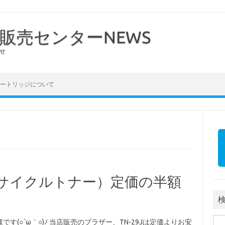
販売センターNEWS
せ
ートリッジについて
（リサイクルトナー）定価の半額
！
検索
です(○´ω｀○)ﾉ 当店販売のブラザー、TN-29Jは定価よりお安