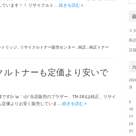
しています！！ リサイクルト…
続きを読む »
スタ
商
ートリッジ
,
リサイクルトナー販売センター
,
純正
,
純正トナー
店
クルトナーも定価より安いで
20
月
です(○´ω｀○)ﾉ 当店販売のブラザー、TN-28Jは純正、リサイ
3
も定価よりお安く販売していま…
続きを読む »
10
17
24
31