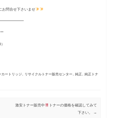
にお問合せ下さいませ
———————
ター
00）
ーカートリッジ
,
リサイクルトナー販売センター
,
純正
,
純正トナ
激安トナー販売中
トナーの価格を確認してみて
下さい。
→