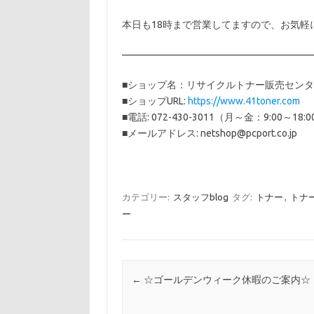
本日も18時まで営業してますので、お気軽
———————————————————
■ショップ名：リサイクルトナー販売セン
■ショップURL:
https://www.41toner.com
■電話: 072-430-3011（月～金：9:00～18:
■メールアドレス: netshop@pcport.co.jp
カテゴリー:
スタッフblog
タグ:
トナー
,
トナ
ー
投稿ナビゲーション
←
☆ゴールデンウィーク休暇のご案内☆