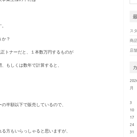
！
す。
スタ
うか？
商
店
純正トナーだと、１本数万円するものが
間、もしくは数年で計算すると、
20
月
3
ーの半額以下で販売しているので、
10
17
24
れる方もいらっしゃると思いますが、
31