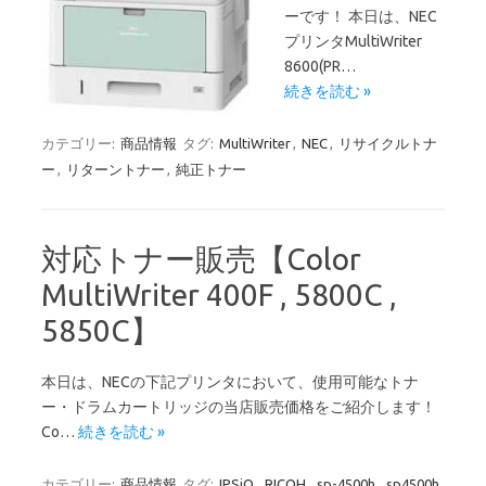
ーです！ 本日は、NEC
プリンタMultiWriter
8600(PR…
続きを読む »
カテゴリー:
商品情報
タグ:
MultiWriter
,
NEC
,
リサイクルトナ
ー
,
リターントナー
,
純正トナー
対応トナー販売【Color
MultiWriter 400F , 5800C ,
5850C】
本日は、NECの下記プリンタにおいて、使用可能なトナ
ー・ドラムカートリッジの当店販売価格をご紹介します！
Co…
続きを読む »
カテゴリー:
商品情報
タグ:
IPSiO
,
RICOH
,
sp-4500h
,
sp4500h
,