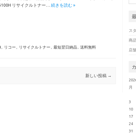
6100H リサイクルトナー…
続きを読む »
スタ
商
H
,
リコー
,
リサイクルトナー
,
最短翌日納品
,
送料無料
店
新しい投稿
→
20
月
3
10
17
24
31